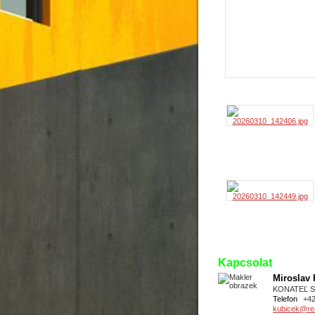
Kapcsolat
Miroslav
KONATEĽ 
Telefon
+4
kubicek@real