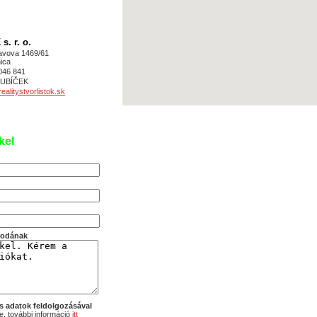
. r. o.
avova 1469/61
ica
046 841
 KUBÍČEK
alitystvorlistok.sk
kel
irodának
s adatok feldolgozásával
, további információ
itt