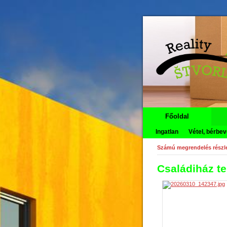
Főoldal
Ingatlan
Vétel, bérbev
Számú megrendelés részle
Családiház te