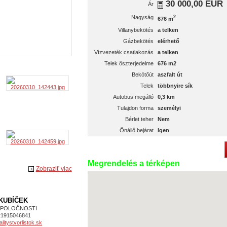
30 000,00 EUR
Ár
Nagyság
2
676 m
Villanybekötés
a telken
Gázbekötés
elérhető
Vízvezeték csatlakozás
a telken
Telek öszterjedelme
676 m2
Bekötőút
aszfalt út
Telek
többnyire sík
Autobus megálló
0,3 km
Tulajdon forma
személyi
Bérlet teher
Nem
Önállő bejárat
Igen
Megrendelés a térképen
Zobraziť viac
 KUBÍČEK
SPOLOČNOSTI
21915046841
itystvorlistok.sk