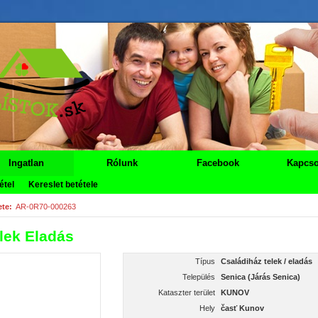
Ingatlan
Rólunk
Facebook
Kapcso
étel
Kereslet betétele
te:
AR-0R70-000263
lek Eladás
Típus
Családiház telek / eladás
Település
Senica (Járás Senica)
Kataszter terület
KUNOV
Hely
časť Kunov