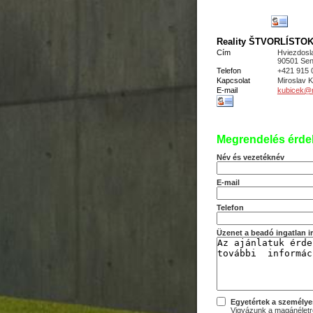
Reality ŠTVORLÍSTOK s
Cím
Hviezdosl
90501 Sen
Telefon
+421 915 
Kapcsolat
Miroslav
E-mail
kubicek@re
Megrendelés érde
Név és vezetéknév
E-mail
Telefon
Üzenet a beadó ingatlan 
Egyetértek a személye
Vigyázunk a magánéletre