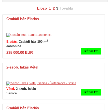
Előző
1
2
3
További
Családi ház Eladás
2
Eladás
Családi ház 190 m
Jablonica
RÉSZLET
235 000,00 EUR
2-szob. lakás Vétel
Vétel
2-szob. lakás
RÉSZLET
Senica
Családi ház Eladás