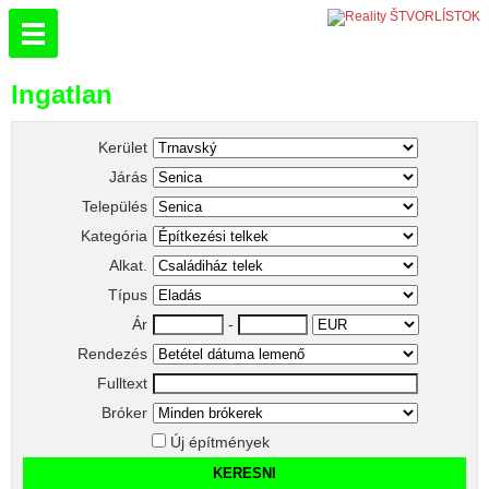
Ingatlan
Kerület
Járás
Település
Kategória
Alkat.
Típus
Ár
-
Rendezés
Fulltext
Bróker
Új építmények