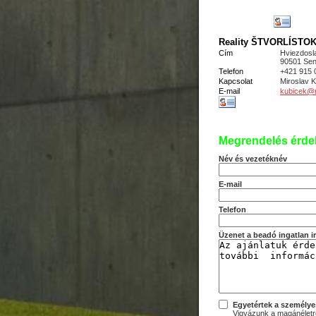
Reality ŠTVORLÍSTOK s
Cím
Hviezdosl
90501 Sen
Telefon
+421 915 
Kapcsolat
Miroslav
E-mail
kubicek@re
Megrendelés érde
Név és vezetéknév
E-mail
Telefon
Üzenet a beadó ingatlan 
Egyetértek a személye
Vigyázunk a magánéletre