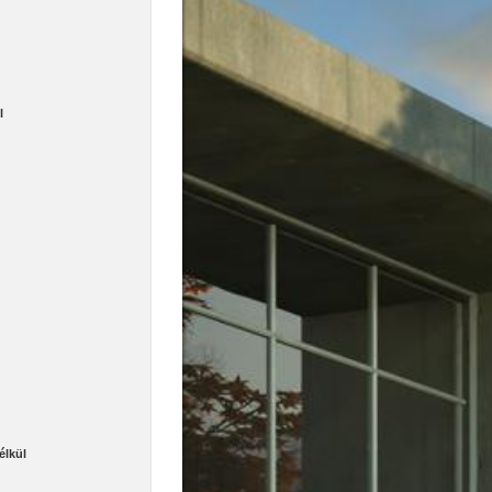
l
élkül