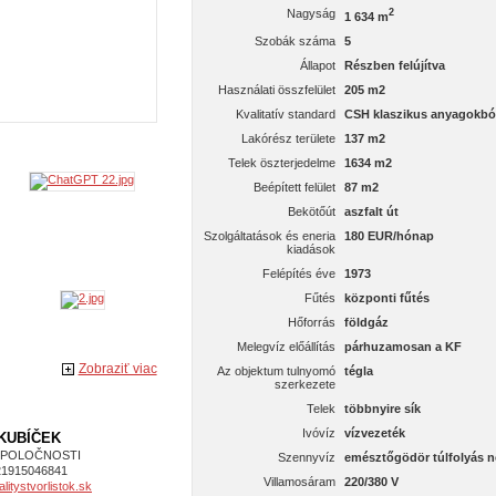
Nagyság
2
1 634 m
Szobák száma
5
Állapot
Részben felújítva
Használati összfelület
205 m2
Kvalitatív standard
CSH klaszikus anyagokbó
Lakórész területe
137 m2
Telek öszterjedelme
1634 m2
Beépített felület
87 m2
Bekötőút
aszfalt út
Szolgáltatások és eneria
180 EUR/hónap
kiadások
Felépítés éve
1973
Fűtés
központi fűtés
Hőforrás
földgáz
Melegvíz előállítás
párhuzamosan a KF
Zobraziť viac
Az objektum tulnyomó
tégla
szerkezete
Telek
többnyire sík
Ivóvíz
vízvezeték
 KUBÍČEK
SPOLOČNOSTI
Szennyvíz
emésztőgödör túlfolyás n
21915046841
Villamosáram
220/380 V
itystvorlistok.sk