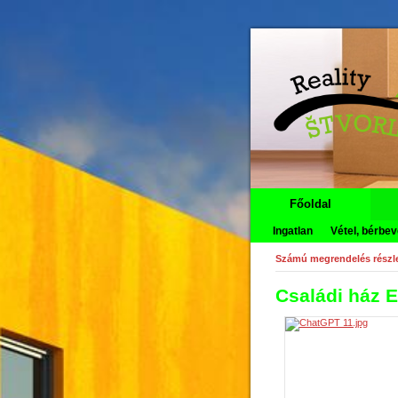
Főoldal
Ingatlan
Vétel, bérbev
Számú megrendelés részle
Családi ház 