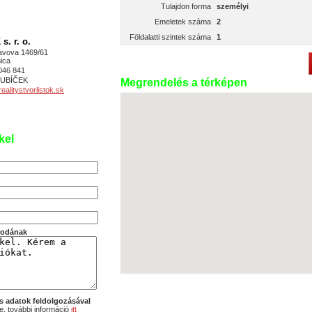
Tulajdon forma
személyi
Emeletek száma
2
Földalatti szintek száma
1
. r. o.
avova 1469/61
ica
046 841
 KUBÍČEK
Megrendelés a térképen
alitystvorlistok.sk
kel
irodának
s adatok feldolgozásával
, további információ
itt