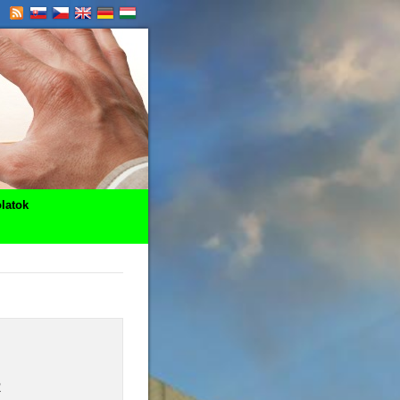
latok
R