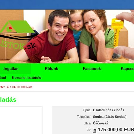
Ingatlan
Rólunk
Facebook
Kapcso
étel
Kereslet betétele
te:
AR-0R70-000248
Eladás
Típus
Családi ház / eladás
Település
Senica (Járás Senica)
Utca
Čáčovská
175 000,00 EU
Ár