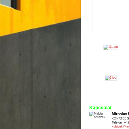
Kapcsolat
Miroslav
KONATEĽ 
Telefon
+4
kubicek@real