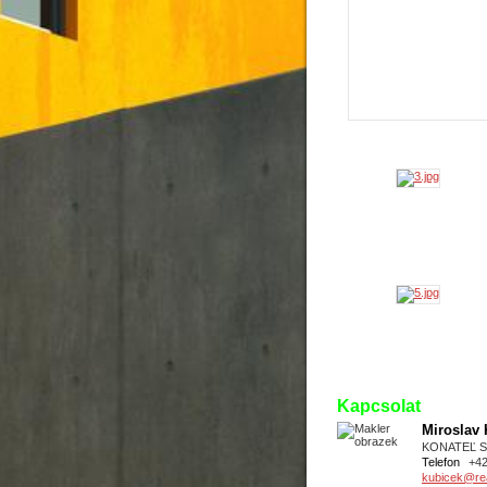
Kapcsolat
Miroslav
KONATEĽ 
Telefon
+4
kubicek@real