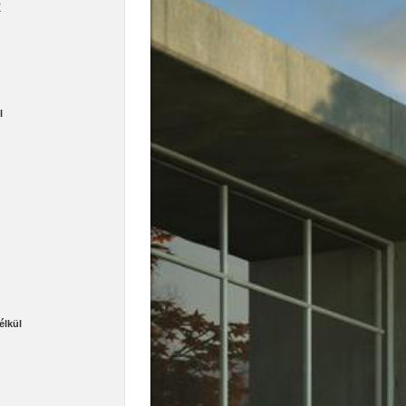
R
l
élkül