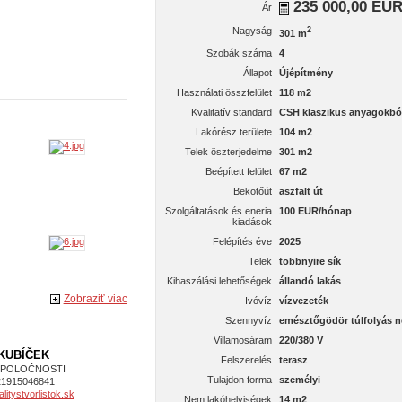
235 000,00 EU
Ár
Nagyság
2
301 m
Szobák száma
4
Állapot
Újépítmény
Használati összfelület
118 m2
Kvalitatív standard
CSH klaszikus anyagokbó
Lakórész területe
104 m2
Telek öszterjedelme
301 m2
Beépített felület
67 m2
Bekötőút
aszfalt út
Szolgáltatások és eneria
100 EUR/hónap
kiadások
Felépítés éve
2025
Telek
többnyire sík
Kihaszálási lehetőségek
állandó lakás
Zobraziť viac
Ivóvíz
vízvezeték
Szennyvíz
emésztőgödör túlfolyás n
Villamosáram
220/380 V
 KUBÍČEK
Felszerelés
terasz
SPOLOČNOSTI
Tulajdon forma
személyi
21915046841
itystvorlistok.sk
Nem lakóhelyiségek
14 m2