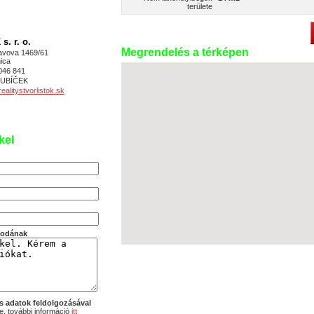
területe
. r. o.
Megrendelés a térképen
avova 1469/61
ica
046 841
 KUBÍČEK
alitystvorlistok.sk
kel
irodának
s adatok feldolgozásával
, további információ
itt