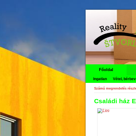
Főoldal
Ingatlan
Vétel, bérbev
Számú megrendelés részle
Családi ház 