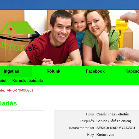
Ingatlan
Rólunk
Facebook
Kapcso
étel
Kereslet betétele
te:
AR-0R70-000261
Eladás
Típus
Családi ház / eladás
Település
Senica (Járás Senica)
Kataszter terület
SENICA NAD MYJAVOU
Hely
Košutovec