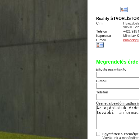
Reality ŠTVORLÍSTOK s
Cím
Hviezdosl
90501 Sen
Telefon
+421 915 
Kapcsolat
Miroslav
E-mail
kubicek@re
Megrendelés érde
Név és vezetéknév
E-mail
Telefon
Üzenet a beadó ingatlan 
Egyetértek a személye
Vigyázunk a magánéletre