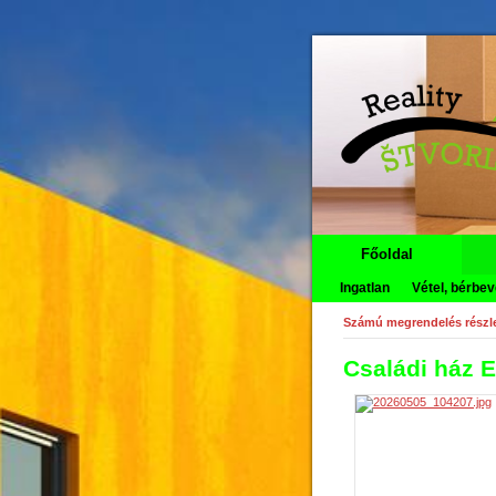
Főoldal
Ingatlan
Vétel, bérbev
Számú megrendelés részle
Családi ház 