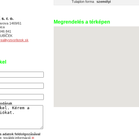
Tulajdon forma
személyi
. r. o.
Megrendelés a térképen
avova 1469/61
ica
046 841
 KUBÍČEK
alitystvorlistok.sk
kel
irodának
s adatok feldolgozásával
, további információ
itt