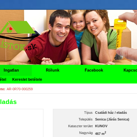
Ingatlan
Rólunk
Facebook
Kapcso
étel
Kereslet betétele
te:
AR-0R70-000259
Eladás
Típus
Családi ház / eladás
Település
Senica (Járás Senica)
Kataszter terület
KUNOV
Nagyság
2
467 m