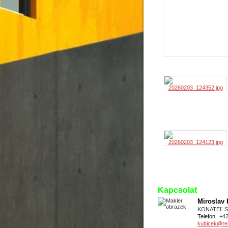
Kapcsolat
Miroslav
KONATEĽ 
Telefon
+4
kubicek@real