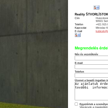
Reality ŠTVORLÍSTOK s
Cím
Hviezdosl
90501 Sen
Telefon
+421 915 
Kapcsolat
Miroslav
E-mail
kubicek@re
Megrendelés érde
Név és vezetéknév
E-mail
Telefon
Üzenet a beadó ingatlan 
Egyetértek a személye
Vigyázunk a magánéletre