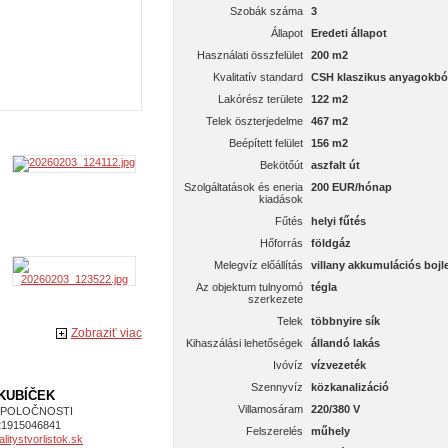
Szobák száma
3
Állapot
Eredeti állapot
Használati összfelület
200 m2
Kvalitatív standard
CSH klaszikus anyagokbó
Lakórész területe
122 m2
Telek öszterjedelme
467 m2
Beépített felület
156 m2
Bekötőút
aszfalt út
Szolgáltatások és eneria
200 EUR/hónap
kiadások
Fűtés
helyi fűtés
Hőforrás
földgáz
Melegvíz előállítás
villany akkumulációs bojl
Az objektum tulnyomó
tégla
szerkezete
Telek
többnyire sík
Zobraziť viac
Kihaszálási lehetőségek
állandó lakás
Ivóvíz
vízvezeték
Szennyvíz
közkanalizáció
 KUBÍČEK
Villamosáram
220/380 V
SPOLOČNOSTI
21915046841
Felszerelés
műhely
itystvorlistok.sk